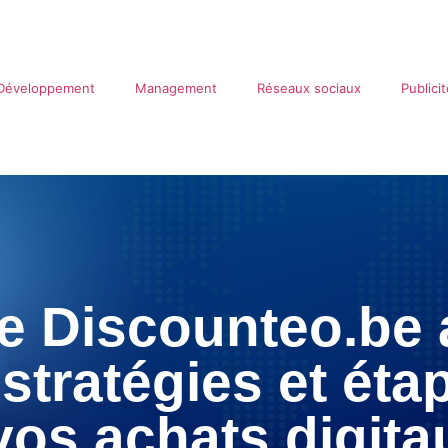
Développement
Management
Réseaux sociaux
Publici
de Discounteo.be
stratégies et éta
vos achats digita