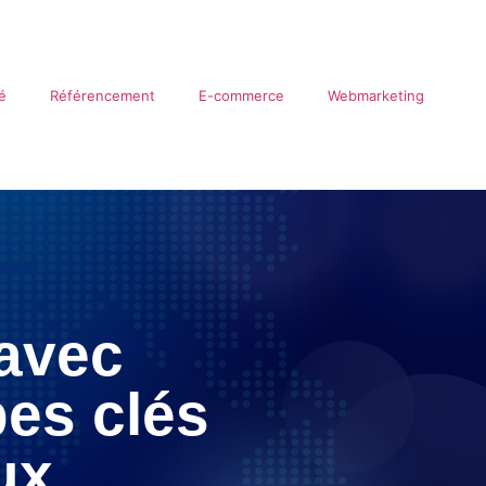
té
Référencement
E-commerce
Webmarketing
 avec
pes clés
ux