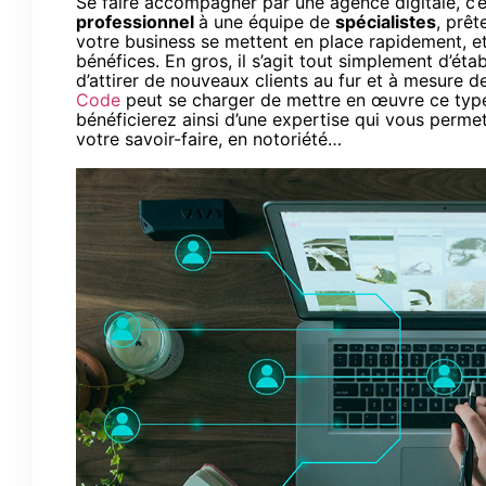
Se faire accompagner par une agence digitale, c’es
professionnel
à une équipe de
spécialistes
, prê
votre business se mettent en place rapidement, et
bénéfices. En gros, il s’agit tout simplement d’éta
d’attirer de nouveaux clients au fur et à mesure de
Code
peut se charger de mettre en œuvre ce type
bénéficierez ainsi d’une expertise qui vous perme
votre savoir-faire, en notoriété…