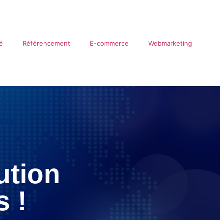
té
Référencement
E-commerce
Webmarketing
ution
s !